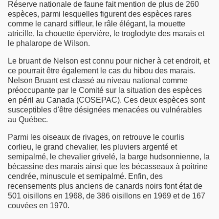
Réserve nationale de faune fait mention de plus de 260
espèces, parmi lesquelles figurent des espèces rares
comme le canard siffleur, le râle élégant, la mouette
atricille, la chouette épervière, le troglodyte des marais et
le phalarope de Wilson.
Le bruant de Nelson est connu pour nicher à cet endroit, et
ce pourrait être également le cas du hibou des marais.
Nelson Bruant est classé au niveau national comme
préoccupante par le Comité sur la situation des espèces
en péril au Canada (COSEPAC). Ces deux espèces sont
susceptibles d'être désignées menacées ou vulnérables
au Québec.
Parmi les oiseaux de rivages, on retrouve le courlis
corlieu, le grand chevalier, les pluviers argenté et
semipalmé, le chevalier grivelé, la barge hudsonnienne, la
bécassine des marais ainsi que les bécasseaux à poitrine
cendrée, minuscule et semipalmé. Enfin, des
recensements plus anciens de canards noirs font état de
501 oisillons en 1968, de 386 oisillons en 1969 et de 167
couvées en 1970.