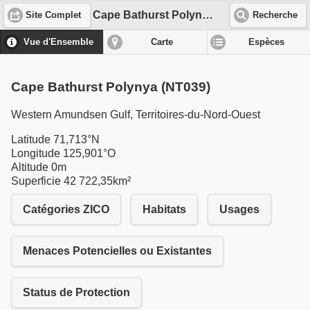
Cape Bathurst Polynya (NT039)
Site Complet
Recherche
Vue d'Ensemble
Carte
Espèces
Cape Bathurst Polynya (NT039)
Western Amundsen Gulf, Territoires-du-Nord-Ouest
Latitude 71,713°N
Longitude 125,901°O
Altitude 0m
Superficie 42 722,35km²
Catégories ZICO
Habitats
Usages
Menaces Potencielles ou Existantes
Status de Protection